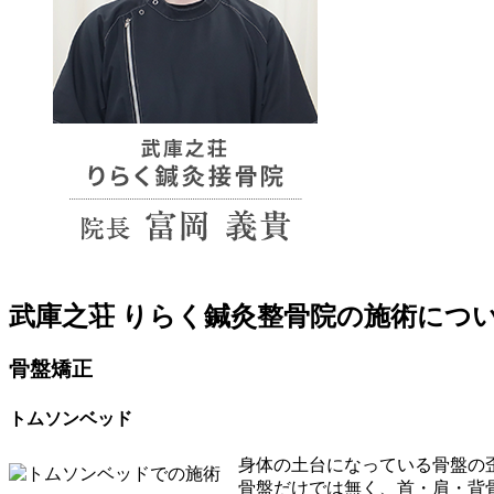
武庫之荘 りらく鍼灸整骨院の施術につ
骨盤矯正
トムソンベッド
身体の土台になっている骨盤の
骨盤だけでは無く、首・肩・背