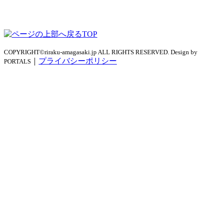
TOP
COPYRIGHT©riraku-amagasaki.jp ALL RIGHTS RESERVED. Design by
｜
プライバシーポリシー
PORTALS