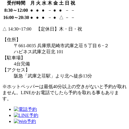
受付時間
月
火
水
木
金
土
日
祝
8:30～12:00
●
●
●
－
●
●
－
－
16:00～20:30
●
●
●
－
●
△
－
－
△ 14:30~17:00 【定休日】木・日・祝
【住所】
〒661-0035 兵庫県尼崎市武庫之荘５丁目６−２
ハピネス武庫之荘北 101
【駐車場】
4台完備
【アクセス】
阪急「武庫之荘駅」より北へ徒歩13分
※ホットペッパーは最低40分以上の空きがないと予約が取れ
ません。LINEかお電話でしたら予約を取れる事もありま
す。