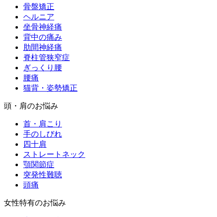
骨盤矯正
ヘルニア
坐骨神経痛
背中の痛み
肋間神経痛
脊柱管狭窄症
ぎっくり腰
腰痛
猫背・姿勢矯正
頭・肩のお悩み
首・肩こり
手のしびれ
四十肩
ストレートネック
顎関節症
突発性難聴
頭痛
女性特有のお悩み