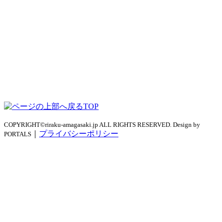
TOP
COPYRIGHT©riraku-amagasaki.jp ALL RIGHTS RESERVED. Design by
｜
プライバシーポリシー
PORTALS