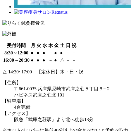
受付時間
月
火
水
木
金
土
日
祝
8:30～12:00
●
●
●
－
●
●
－
－
16:00～20:30
●
●
●
－
●
△
－
－
△ 14:30~17:00 【定休日】木・日・祝
【住所】
〒661-0035 兵庫県尼崎市武庫之荘５丁目６−２
ハピネス武庫之荘北 101
【駐車場】
4台完備
【アクセス】
阪急「武庫之荘駅」より北へ徒歩13分
※ホットペッパーは最低40分以上の空きがないと予約が取れ