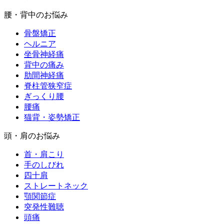
腰・背中のお悩み
骨盤矯正
ヘルニア
坐骨神経痛
背中の痛み
肋間神経痛
脊柱管狭窄症
ぎっくり腰
腰痛
猫背・姿勢矯正
頭・肩のお悩み
首・肩こり
手のしびれ
四十肩
ストレートネック
顎関節症
突発性難聴
頭痛