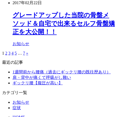
2017年02月22日
グレードアップした当院の骨盤メ
ソッド＆自宅で出来るセルフ骨盤矯
正を大公開！！
お知らせ
1
2
3
4
5
…
7
»
最近の記事
1週間前から腰痛（過去にギックリ腰の既往歴あり）
肩・背中が痛くて呼吸がし難い
ギックリ腰【腹圧が高い】
カテゴリ一覧
お知らせ
症状