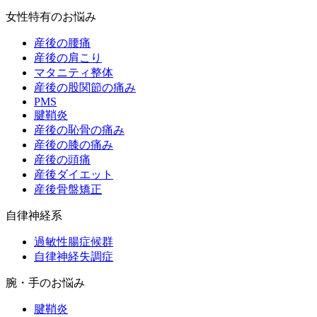
女性特有のお悩み
産後の腰痛
産後の肩こり
マタニティ整体
産後の股関節の痛み
PMS
腱鞘炎
産後の恥骨の痛み
産後の膝の痛み
産後の頭痛
産後ダイエット
産後骨盤矯正
自律神経系
過敏性腸症候群
自律神経失調症
腕・手のお悩み
腱鞘炎