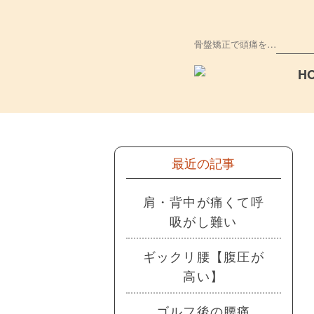
骨盤矯正で頭痛を…
H
最近の記事
肩・背中が痛くて呼
吸がし難い
ギックリ腰【腹圧が
高い】
ゴルフ後の腰痛