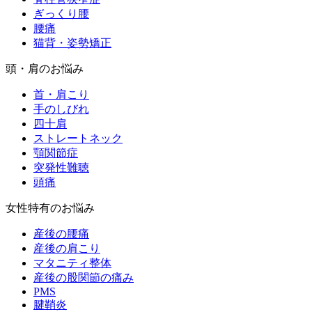
ぎっくり腰
腰痛
猫背・姿勢矯正
頭・肩のお悩み
首・肩こり
手のしびれ
四十肩
ストレートネック
顎関節症
突発性難聴
頭痛
女性特有のお悩み
産後の腰痛
産後の肩こり
マタニティ整体
産後の股関節の痛み
PMS
腱鞘炎