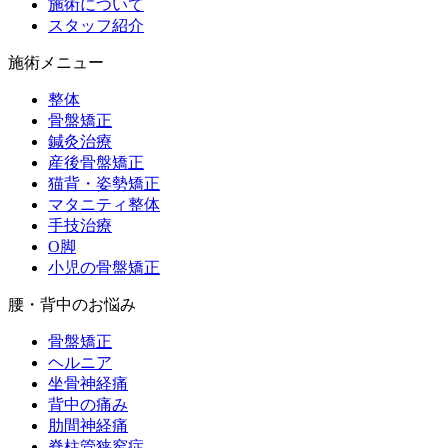
施術について
スタッフ紹介
施術メニュー
整体
骨盤矯正
鍼灸治療
産後骨盤矯正
猫背・姿勢矯正
マタニティ整体
手技治療
O脚
小児の骨盤矯正
腰・背中のお悩み
骨盤矯正
ヘルニア
坐骨神経痛
背中の痛み
肋間神経痛
脊柱管狭窄症