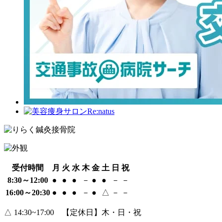
受付時間
月
火
水
木
金
土
日
祝
8:30～12:00
●
●
●
－
●
●
－
－
16:00～20:30
●
●
●
－
●
△
－
－
△ 14:30~17:00 【定休日】木・日・祝